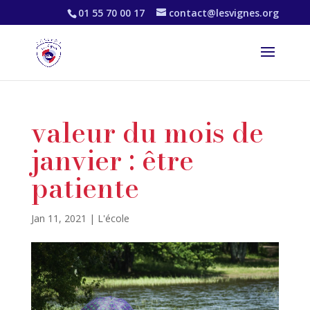
01 55 70 00 17
contact@lesvignes.org
valeur du mois de
janvier : être
patiente
Jan 11, 2021
|
L'école