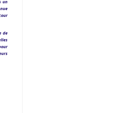
s un
nnue
cour
e de
lles
 pour
eurs