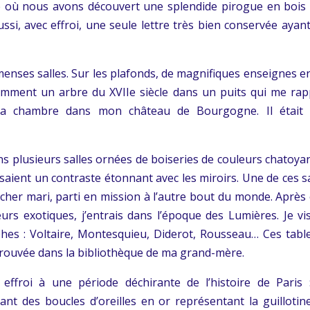
e où nous avons découvert une splendide pirogue en bois 
ussi, avec effroi, une seule lettre très bien conservée ayan
enses salles. Sur les plafonds, de magnifiques enseignes en
tamment un arbre du XVIIe siècle dans un puits qui me rap
ma chambre dans mon château de Bourgogne. Il était 
ans plusieurs salles ornées de boiseries de couleurs chatoya
isaient un contraste étonnant avec les miroirs. Une de ces s
her mari, parti en mission à l’autre bout du monde. Après 
rs exotiques, j’entrais dans l’époque des Lumières. Je vis
phes : Voltaire, Montesquieu, Diderot, Rousseau… Ces tabl
 trouvée dans la bibliothèque de ma grand-mère.
c effroi à une période déchirante de l’histoire de Paris 
t des boucles d’oreilles en or représentant la guillotin