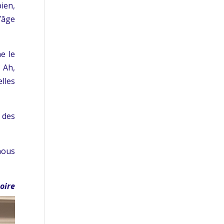
ien,
’âge
e le
 Ah,
elles
 des
nous
oire