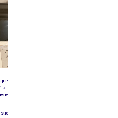
rsque
tait
ueux
Nous