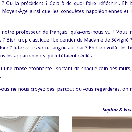
? Ou la précèdent ? Cela à de quoi faire réfléchir… Eh b
 le Moyen-Âge ainsi que les conquêtes napoléoniennes et l
e notre professeur de français, qu’avons-nous vu ? Vous n
 ? Bien trop classique ! Le dentier de Madame de Sévigné ?
nc ? Jetez-vous votre langue au chat ? Eh bien voilà : les b
 les appartements qui lui étaient dédiés.
vu une chose étonnante : sortant de chaque coin des murs,
.
 vous ne nous croyez pas, partout où vous regarderez, on 
Sophia & Vict