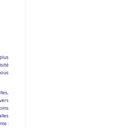
plus
sité
nous
les,
vers
oins
lles
nte :