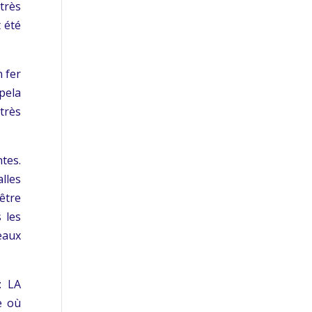
très
t été
 fer
pela
très
ntes.
alles
être
 les
eaux
: LA
e où