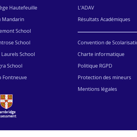
lège Hautefeuille
L’ADAV
u Mandarin
Résultats Académiques
emont School
Convention de Scolarisati
trose School
Charte informatique
 Laurels School
Politique RGPD
gra School
Protection des mineurs
b Fontneuve
Mentions légales